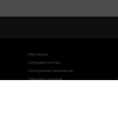
Обучение
Сотрудничество
Программа тренингов
Гайд для салонов
красоты
Гайд по мотивации
Политика обработки персональных данных
Прави
АО Л’Ореаль; ИНН 7726059896; Юр. адрес: 125047, г. М