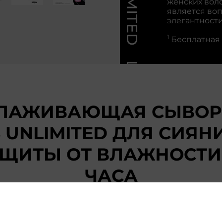
женских воло
является во
элегантности
1
Бесплатная 
LISS UNLIMITED
ГЛАЖИВАЮЩАЯ СЫВОР
S UNLIMITED ДЛЯ СИЯН
ЩИТЫ ОТ ВЛАЖНОСТИ
ЧАСА