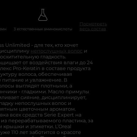
Для истонченных волос
Vitamino C
Для кожи головы
Absolut Re
Для кудрявых волос
Pro Longer
Посмотреть
весь состав
еин
3 естественных аминокислоты
Для сильно поврежденных
Blondifier
волос
Liss Unlimi
s Unlimited - для тех, кто хочет
дисциплину
непослушных волос
и
Silver
осхитительную гладкость.
щищает от воздействия влаги до 24
лекс Pro-Keratin в составе продукта
уктуру волоса, обеспечивая
 питание и увлажнение. В
олосы выглядят плотными, а
ончики - гладкими. Масло примулы
иливает сияние, дисциплинирует,
кладку непослушных волос и
иятным цветочным ароматом.
вка всех средств Serie Expert на
 из перерабатываемого пластика, за
крышки и этикетки. L’Oreal
 уже 110 лет заботится о красоте