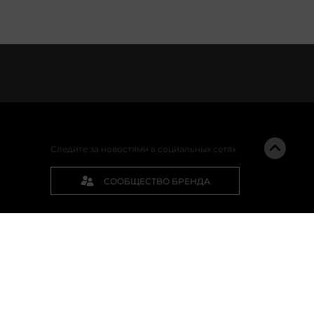
Следите за новостями в социальных сетях
СООБЩЕСТВО БРЕНДА
ПОДПИСАТЬСЯ НА РАССЫЛКУ
ом 4,
[email protected]