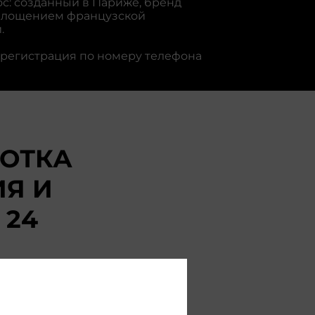
с: созданный в Париже, бренд
площением французской
.
регистрация по номеру телефона
ОТКА
ИЯ И
 24