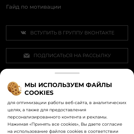
Гайд по мотивации
ВСТУПИТЬ В ГРУППУ ВКОНТАКТЕ
ПОДПИСАТЬСЯ НА РАССЫЛКУ
Наши официальные партнеры
МЫ ИСПОЛЬЗУЕМ ФАЙЛЫ
COOKIES
для оптимизации работы веб-сайта, в аналитических
целях, а также для предоставления
персонализированного контента и рекламы.
Нажимая «Принять все cookies», Вы даете согласие
на использование файлов cookies в соответствии