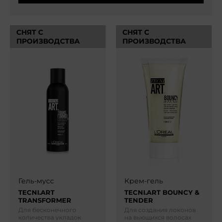
СНЯТ С
СНЯТ С
ПРОИЗВОДСТВА
ПРОИЗВОДСТВА
Гель-мусс
Крем-гель
TECNI.ART
TECNI.ART BOUNCY &
TRANSFORMER
TENDER
Для бесконечного
Для создания локонов
количества укладок
на вьющихся волосах