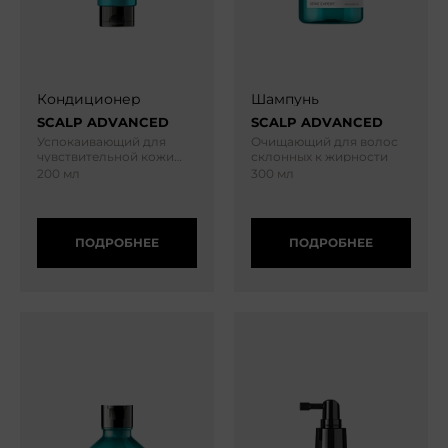
Кондиционер
Шампунь
SCALP ADVANCED
SCALP ADVANCED
Успокаивающий для
Очищающий для волос
чувствительной кожи
склонных к жирности
головы
200 мл
300 мл
ПОДРОБНЕЕ
ПОДРОБНЕЕ