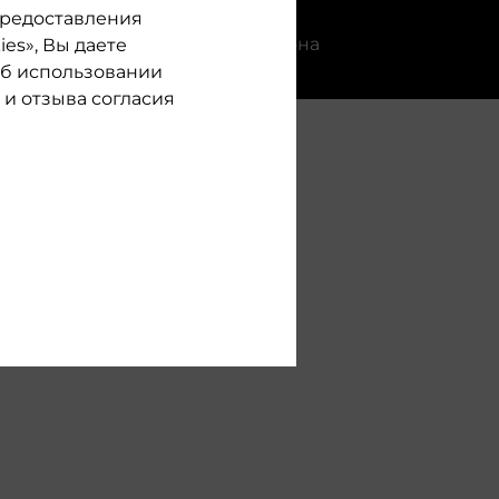
потери объема.
 предоставления
регистрация по номеру телефона
es», Вы даете
об использовании
и отзыва согласия
ОЙ
А.