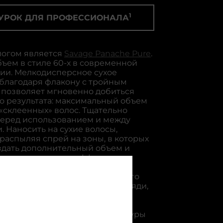
Для истонченных волос
Vitamino C
1
Для кожи головы
УРОК ДЛЯ ПРОФЕССИОНАЛА
Absolut Re
Для кудрявых волос
Pro Longer
Для сильно поврежденных
огом является
Savage Panache Pure
.
Blondifier
волос
ъем в стиле 60-х в современной
Liss Unlimi
ии. Мелкодисперсное сухое
благодаря флакону с тройным
Silver
позволяет мгновенно добиться
о результата: максимальный объем
«склеенных» волос. Тщательно
перед использованием и между
 Наносить на сухие волосы,
распыляя спрей на зоны, в которых
оздать дополнительный объем и
случае засорения диффузора,
 теплой водой. Совет
ла: Для создания максимального
делите волосы на небольшие пряди,
едство на прикорневую зону и
ес. Используйте щетку с
 щетиной, чтобы смягчить контуры