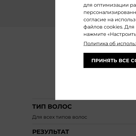
для оптимизации раб
персонализированно
согласие на исполь
файлов cookies. Дл
нажмите «Настроить
Политика об исполь
С
ПРИНЯТЬ ВСЕ C
Т
ТИП ВОЛОС
Для всех типов волос
РЕЗУЛЬТАТ