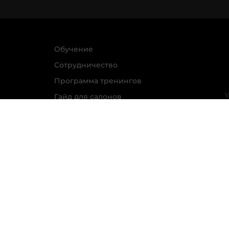
Обучение
Сотрудничество
Программа тренингов
Гайд для салонов
красоты
Гайд по мотивации
Политика обработки персональных данных
Прави
АО Л’Ореаль; ИНН 7726059896; Юр. адрес: 125047, г. М
На информационном ресурсе применяются рекоменда
анализа сведений, относящихся к предпочтениям пол