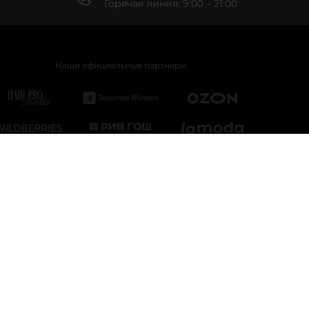
Горячая линия: 9:00 – 21:00
Наши официальные партнеры
ла пользования сайтом
Рекомендательные технологии
осква, вн.тер.г. муниципальный округ Тверской, пл. Тверская Застава, д
тельные технологии (информационные технологии предоставления ин
ьзователей сети "Интернет", находящихся на территории Российской 