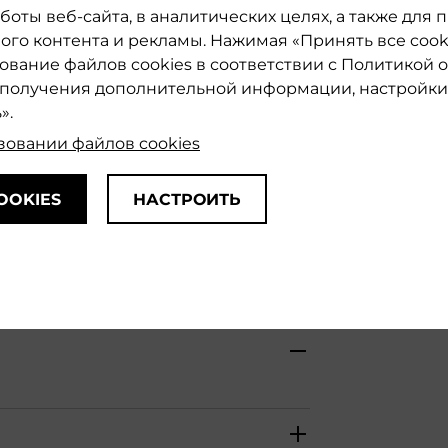
укладки без 
оты веб-сайта, в аналитических целях, а также для
1
Бесплатная 
го контента и рекламы. Нажимая «Принять все cooki
зование файлов cookies в соответствии с Политикой 
TECNI.ART
я получения дополнительной информации, настройки 
».
зовании файлов cookies
УХОЙ СПРЕЙ С ПУДРОВ
OOKIES
НАСТРОИТЬ
ЕКСТУРОЙ. БЕЗ ЗАПАХ