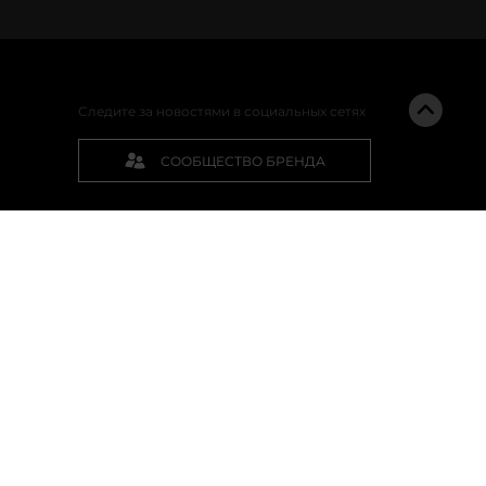
Следите за новостями в социальных сетях
СООБЩЕСТВО БРЕНДА
ПОДПИСАТЬСЯ НА РАССЫЛКУ
ом 4,
[email protected]
формации на основе сбора, систематизации и
Федерации).