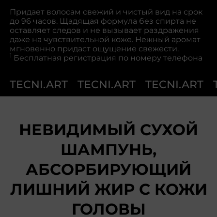
Придает волосам свежий и чистый вид на срок
до 96 часов. Щадящая формула без спирта не
оставляет следов и не вызывает раздражения
даже на чувствительной коже. Нежный аромат
мгновенно придаст ощущение свежести.
1
Бесплатная регистрация по номеру телефона
TECNI.ART
TECNI.ART
TECNI.ART
НЕВИДИМЫЙ СУХОЙ
ШАМПУНЬ,
АБСОРБИРУЮЩИЙ
ЛИШНИЙ ЖИР С КОЖИ
ГОЛОВЫ