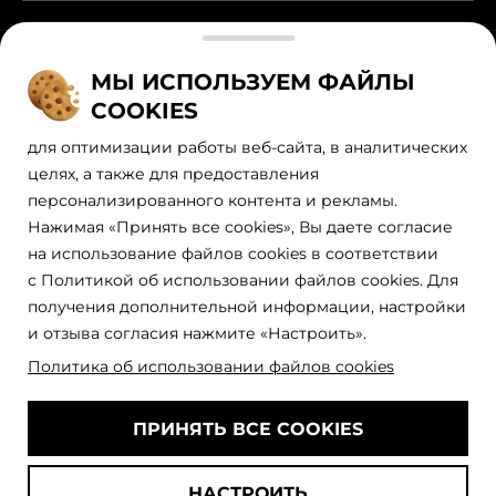
Наши официальные партнеры
МЫ ИСПОЛЬЗУЕМ ФАЙЛЫ
COOKIES
для оптимизации работы веб-сайта, в аналитических
целях, а также для предоставления
персонализированного контента и рекламы.
Нажимая «Принять все cookies», Вы даете согласие
на использование файлов cookies в соответствии
с Политикой об использовании файлов cookies. Для
получения дополнительной информации, настройки
Политика обработки персональных данных
Правила пользования сайтом
и отзыва согласия нажмите «Настроить».
Рекомендательные технологии
Политика об использовании файлов cookies
АО Л’Ореаль; ИНН 7726059896; Юр. адрес: 125047, г. Москва,
вн.тер.г. муниципальный округ Тверской, пл. Тверская Застава,
дом 4,
[email protected]
ПРИНЯТЬ ВСЕ COOKIES
На информационном ресурсе применяются рекомендательные
технологии (информационные технологии предоставления
информации на основе сбора, систематизации и анализа
НАСТРОИТЬ
сведений, относящихся к предпочтениям пользователей сети