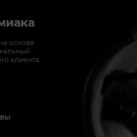
миака
на основе
икальный
го клиента:
ОВЫ