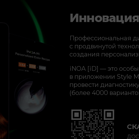
Инновация
Профессиональная д
с продвинутой техно
создания персонализ
iNOA [iD] — это особ
в приложении Style M
провести диагностик
(более 4000 варианто
СК
ДОС