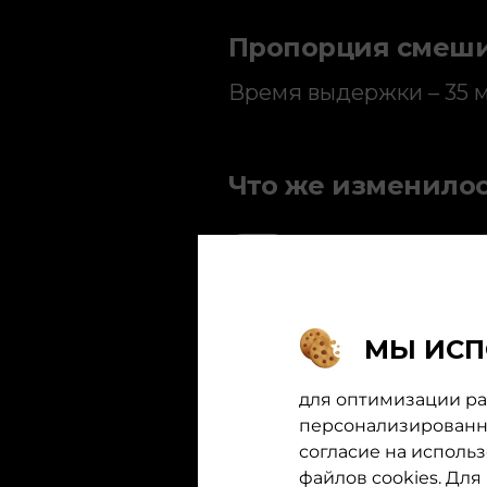
Пропорция смешив
Время выдержки – 35 м
Что же изменило
БОЛЕЕ БЫСТ
И ПРОСТОЕ 
МЫ ИСП
ПРОЩЕ СМЫ
для оптимизации раб
персонализированно
*
по сравнению с предыдущим п
согласие на исполь
файлов cookies. Дл