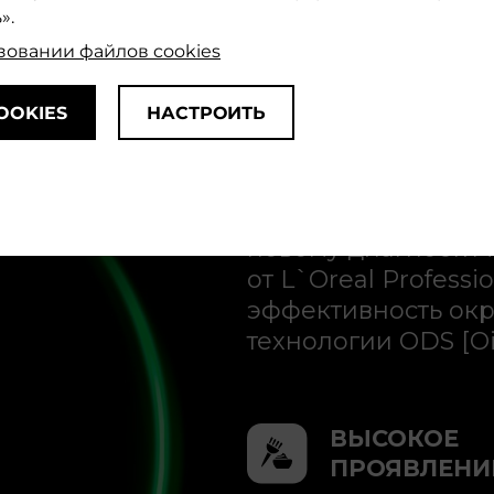
».
зовании файлов cookies
Персонали
OOKIES
НАСТРОИТЬ
Широкая палитра и
комбинаций оттенко
новому диагности
от L`Oreal Profess
эффективность окр
технологии ODS [Oil
ВЫСОКОЕ
ПРОЯВЛЕНИ