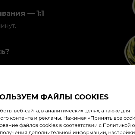
ания — 1:1
инут.
сь?
РОЕ
*
НАНЕСЕНИЕ
ОЛЬЗУЕМ ФАЙЛЫ COOKIES
ВАНИЕ
оты веб-сайта, в аналитических целях, а также для
го контента и рекламы. Нажимая «Принять все cooki
околением iNOA
зование файлов cookies в соответствии с Политикой 
я получения дополнительной информации, настройки 