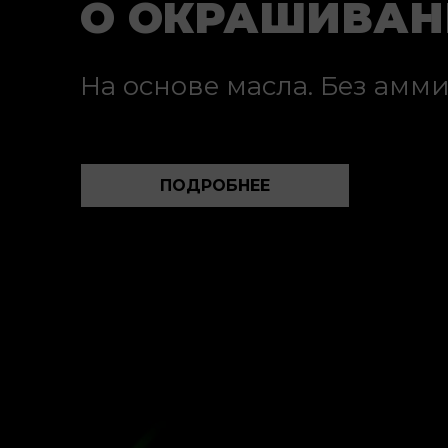
О ОКРАШИВАН
Сы
Му
Сп
Сп
Дл
Ла
На основе масла. Без амми
Ре
Кр
Сы
Ко
ПОДРОБНЕЕ