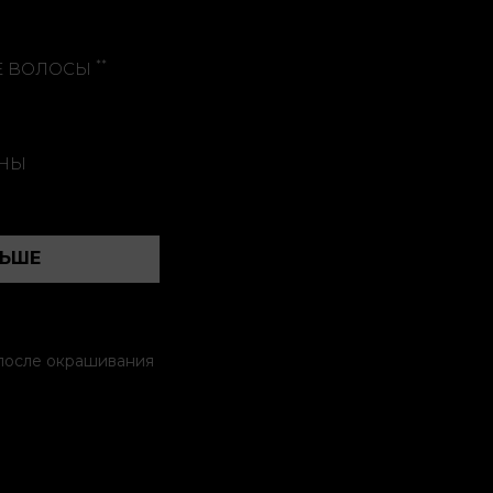
**
Е ВОЛОСЫ
ИНЫ
ЛЬШЕ
/после окрашивания