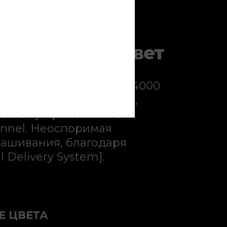
зированный цвет
з 87 оттенков и более 4000
в благодаря iNOA [iD],
ческому приложению
ionnel. Неоспоримая
ашивания, благодаря
 Delivery System].
Е ЦВЕТА