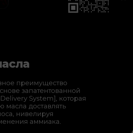
масла
вное преимущество
основе запатентованной
Delivery System], которая
ю масла доставлять
лоса, нивелируя
менения аммиака.