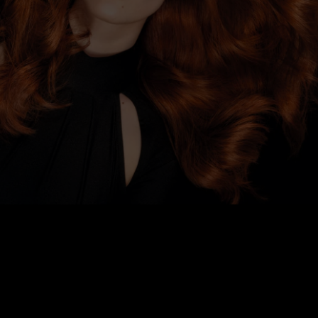
Для истонченных волос
Vitamino C
Для кожи головы
Absolut Re
Для кудрявых волос
Pro Longer
Для сильно поврежденных
Blondifier
волос
Liss Unlimi
Silver