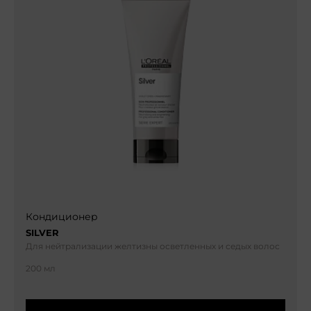
Кондиционер
SILVER
Для нейтрализации желтизны осветленных и седых волос
200 мл